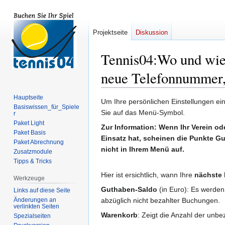
Projektseite
Diskussion
Tennis04
:
Wo und wie
neue Telefonnummer, 
Hauptseite
Zur
Zur
Um Ihre persönlichen Einstellungen ei
Basiswissen_für_Spiele
Navigation
Suche
Sie auf das Menü-Symbol.
r
springen
springen
Paket Light
Zur Information: Wenn Ihr Verein od
Paket Basis
Einsatz hat, scheinen die Punkte
Paket Abrechnung
nicht in Ihrem Menü auf.
Zusatzmodule
Tipps & Tricks
Hier ist ersichtlich, wann Ihre
nächste
Werkzeuge
Guthaben-Saldo
(in Euro): Es werden
Links auf diese Seite
Änderungen an
abzüglich nicht bezahlter Buchungen.
verlinkten Seiten
Warenkorb
: Zeigt die Anzahl der unbe
Spezialseiten