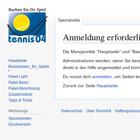
Spezialseite
Anmeldung erforderl
Zur
Zur
Die Menüpunkte "Hauptseite" und "Basis
Navigation
Suche
Administratoren werden, wenn Sie ber
Hauptseite
springen
springen
Basiswissen_für_Spiele
direkt in der Hilfe angemeldet und könn
r
Du musst dich
anmelden
, um Seiten l
Paket Light
Paket Basis
Zurück zur Seite
Hauptseite
.
Paket Abrechnung
Zusatzmodule
Tipps & Tricks
Werkzeuge
Datenschutz
Über Tennis04
Haftungsaussc
Spezialseiten
Druckversion