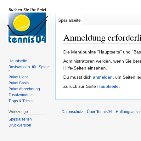
Spezialseite
Anmeldung erforderl
Zur
Zur
Die Menüpunkte "Hauptseite" und "Basis
Navigation
Suche
Administratoren werden, wenn Sie bere
Hauptseite
springen
springen
Basiswissen_für_Spiele
Hilfe-Seiten einsehen.
r
Du musst dich
anmelden
, um Seiten l
Paket Light
Paket Basis
Zurück zur Seite
Hauptseite
.
Paket Abrechnung
Zusatzmodule
Tipps & Tricks
Werkzeuge
Datenschutz
Über Tennis04
Haftungsaussc
Spezialseiten
Druckversion