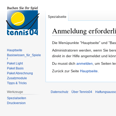
Spezialseite
Anmeldung erforderl
Zur
Zur
Die Menüpunkte "Hauptseite" und "Basis
Navigation
Suche
Administratoren werden, wenn Sie ber
Hauptseite
springen
springen
Basiswissen_für_Spiele
direkt in der Hilfe angemeldet und könn
r
Du musst dich
anmelden
, um Seiten l
Paket Light
Paket Basis
Zurück zur Seite
Hauptseite
.
Paket Abrechnung
Zusatzmodule
Tipps & Tricks
Werkzeuge
Datenschutz
Über Tennis04
Haftungsaussc
Spezialseiten
Druckversion