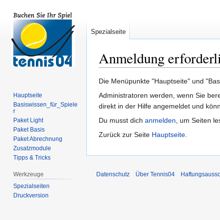
Spezialseite
Anmeldung erforderl
Zur
Zur
Die Menüpunkte "Hauptseite" und "Basis
Navigation
Suche
Administratoren werden, wenn Sie ber
Hauptseite
springen
springen
Basiswissen_für_Spiele
direkt in der Hilfe angemeldet und könn
r
Du musst dich
anmelden
, um Seiten l
Paket Light
Paket Basis
Zurück zur Seite
Hauptseite
.
Paket Abrechnung
Zusatzmodule
Tipps & Tricks
Werkzeuge
Datenschutz
Über Tennis04
Haftungsaussc
Spezialseiten
Druckversion