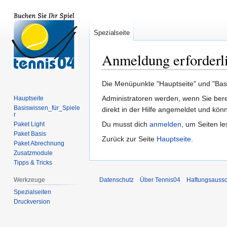
Spezialseite
Anmeldung erforderl
Zur
Zur
Die Menüpunkte "Hauptseite" und "Basis
Navigation
Suche
Administratoren werden, wenn Sie ber
Hauptseite
springen
springen
Basiswissen_für_Spiele
direkt in der Hilfe angemeldet und könn
r
Du musst dich
anmelden
, um Seiten l
Paket Light
Paket Basis
Zurück zur Seite
Hauptseite
.
Paket Abrechnung
Zusatzmodule
Tipps & Tricks
Werkzeuge
Datenschutz
Über Tennis04
Haftungsaussc
Spezialseiten
Druckversion