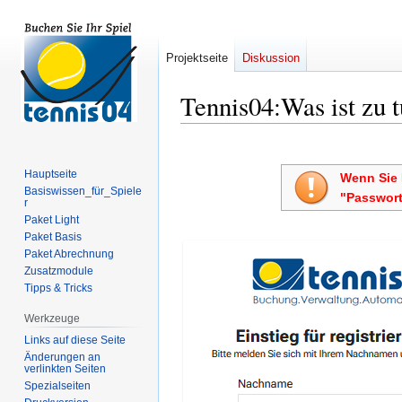
Projektseite
Diskussion
Tennis04
:
Was ist zu 
Zur
Zur
Navigation
Suche
Hauptseite
Wenn Sie 
springen
springen
Basiswissen_für_Spiele
"Passwort
r
Paket Light
Paket Basis
Paket Abrechnung
Zusatzmodule
Tipps & Tricks
Werkzeuge
Links auf diese Seite
Änderungen an
verlinkten Seiten
Spezialseiten