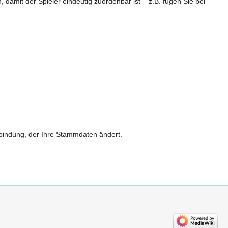
amit der Spieler eindeutig zuordenbar ist – z.B. fügen Sie bei
erbindung, der Ihre Stammdaten ändert.