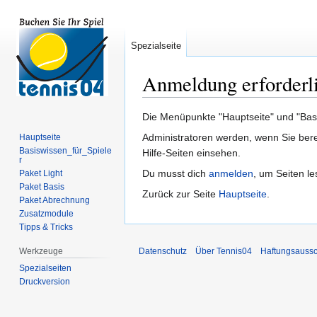
Spezialseite
Anmeldung erforderl
Zur
Zur
Die Menüpunkte "Hauptseite" und "Basis
Navigation
Suche
Administratoren werden, wenn Sie bere
Hauptseite
springen
springen
Basiswissen_für_Spiele
Hilfe-Seiten einsehen.
r
Du musst dich
anmelden
, um Seiten l
Paket Light
Paket Basis
Zurück zur Seite
Hauptseite
.
Paket Abrechnung
Zusatzmodule
Tipps & Tricks
Werkzeuge
Datenschutz
Über Tennis04
Haftungsaussc
Spezialseiten
Druckversion